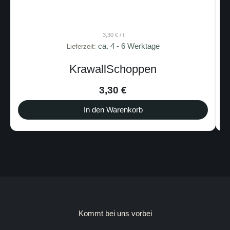
/
l
3,30
€
/
l
- 6 Werktage
ca. 4 - 6 Wer
Lieferzeit:
choppen
Hessen à la carte 
0
€
3,30
€
renkorb
In den Warenkorb
Kommt bei uns vorbei